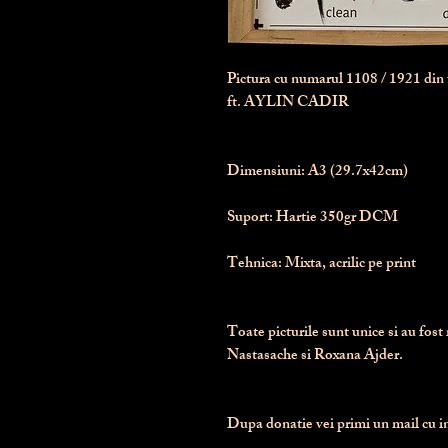
Pictura cu numarul
1108
/ 1921 di
ft. AYLIN CADIR
Dimensiuni:
 A3 (29.7x42cm)
Suport:
 Hartie 350gr DCM
Tehnica:
 Mixta, acrilic pe print
Toate picturile sunt unice si au fost 
Nastasache si Roxana Ajder.
Dupa donatie vei primi un mail cu ins