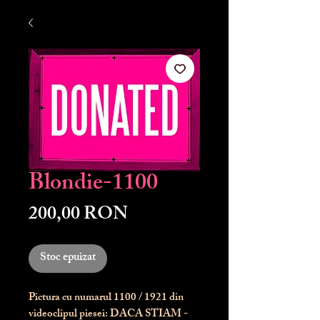
Blondie-1100
Preț
200,00 RON
Stoc epuizat
Pictura cu numarul
1100
/ 1921 din
videoclipul piesei: DACA STIAM -