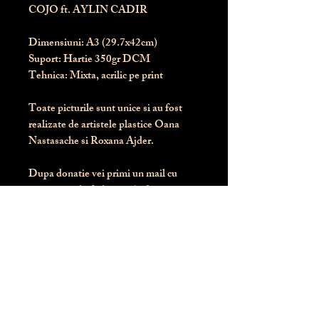
COJO ft. AYLIN CADIR
Dimensiuni:
 A3 (29.7x42cm)
Suport:
 Hartie 350gr DCM
Tehnica:
 Mixta, acrilic pe print
Toate picturile sunt unice si au fost 
realizate de artistele plastice Oana 
Nastasache si Roxana Ajder.
Dupa donatie vei primi un mail cu 
instructiunile de livrare / ridicare.
Banii obtinuti din donatia pentru 
aceasta pictura intra direct in contul 
Asociatiei Blondie: RO50 BTRL 
RONC RT06 6128 8303
Conform legii 287/2009, 