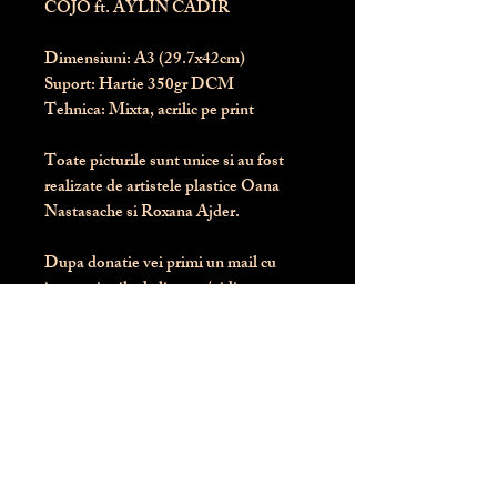
COJO ft. AYLIN CADIR
Dimensiuni:
 A3 (29.7x42cm)
Suport:
 Hartie 350gr DCM
Tehnica:
 Mixta, acrilic pe print
Toate picturile sunt unice si au fost 
realizate de artistele plastice Oana 
Nastasache si Roxana Ajder.
Dupa donatie vei primi un mail cu 
instructiunile de livrare / ridicare.
Banii obtinuti din donatia pentru 
aceasta pictura intra direct in contul 
Asociatiei Blondie: RO50 BTRL 
RONC RT06 6128 8303
Conform legii 287/2009, 
PRODUSUL NU SE POATE