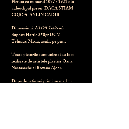
Pictura cu numarul
1077
/ 1921 din
videoclipul piesei: DACA STIAM -
COJO ft. AYLIN CADIR
Dimensiuni:
 A3 (29.7x42cm)
Suport:
 Hartie 350gr DCM
Tehnica:
 Mixta, acrilic pe print
Toate picturile sunt unice si au fost 
realizate de artistele plastice Oana 
Nastasache si Roxana Ajder.
Dupa donatie vei primi un mail cu 
instructiunile de livrare / ridicare.
Banii obtinuti din donatia pentru 
aceasta pictura intra direct in contul 
Asociatiei Blondie: RO50 BTRL 
RONC RT06 6128 8303