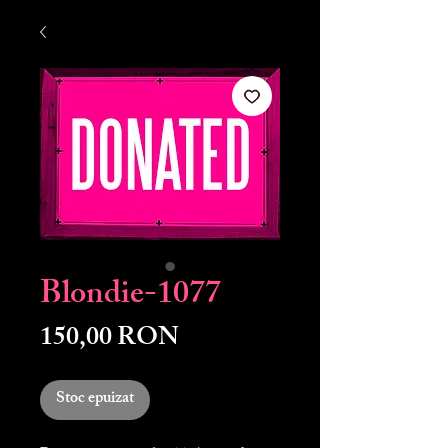
Blondie-1077
Preț
150,00 RON
Stoc epuizat