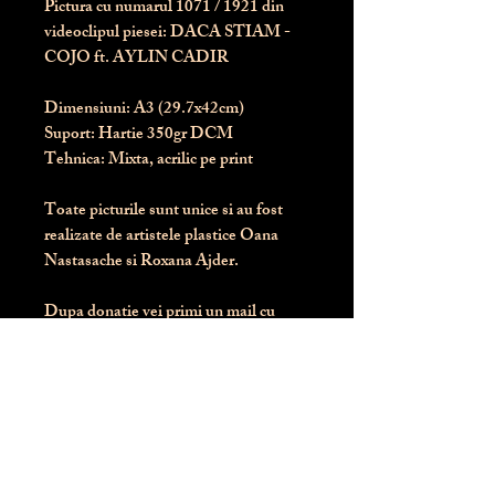
Pictura cu numarul
1071
/ 1921 din
videoclipul piesei: DACA STIAM -
COJO ft. AYLIN CADIR
Dimensiuni:
 A3 (29.7x42cm)
Suport:
 Hartie 350gr DCM
Tehnica:
 Mixta, acrilic pe print
Toate picturile sunt unice si au fost 
realizate de artistele plastice Oana 
Nastasache si Roxana Ajder.
Dupa donatie vei primi un mail cu 
instructiunile de livrare / ridicare.
Banii obtinuti din donatia pentru 
aceasta pictura intra direct in contul 
Asociatiei Blondie: RO50 BTRL 
RONC RT06 6128 8303