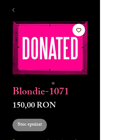
Blondie-1071
Preț
150,00 RON
Stoc epuizat