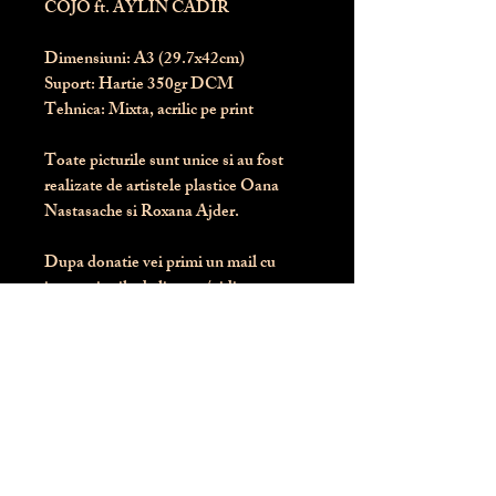
COJO ft. AYLIN CADIR
Dimensiuni:
 A3 (29.7x42cm)
Suport:
 Hartie 350gr DCM
Tehnica:
 Mixta, acrilic pe print
Toate picturile sunt unice si au fost 
realizate de artistele plastice Oana 
Nastasache si Roxana Ajder.
Dupa donatie vei primi un mail cu 
instructiunile de livrare / ridicare.
Banii obtinuti din donatia pentru 
aceasta pictura intra direct in contul 
Asociatiei Blondie: RO50 BTRL 
RONC RT06 6128 8303
Conform legii 287/2009, 
PRODUSUL NU SE POATE