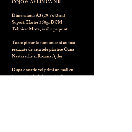
COJO ft. AYLIN CADIR
Dimensiuni:
 A3 (29.7x42cm)
Suport:
 Hartie 350gr DCM
Tehnica:
 Mixta, acrilic pe print
Toate picturile sunt unice si au fost 
realizate de artistele plastice Oana 
Nastasache si Roxana Ajder.
Dupa donatie vei primi un mail cu 
instructiunile de livrare / ridicare.
Banii obtinuti din donatia pentru 
aceasta pictura intra direct in contul 
Asociatiei Blondie: RO50 BTRL 
RONC RT06 6128 8303
Conform legii 287/2009, 
PRODUSUL NU SE POATE