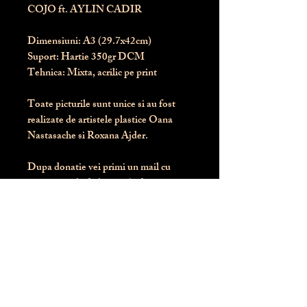
COJO ft. AYLIN CADIR
Dimensiuni:
 A3 (29.7x42cm)
Suport:
 Hartie 350gr DCM
Tehnica:
 Mixta, acrilic pe print
Toate picturile sunt unice si au fost 
realizate de artistele plastice Oana 
Nastasache si Roxana Ajder.
Dupa donatie vei primi un mail cu 
instructiunile de livrare / ridicare.
Banii obtinuti din donatia pentru 
aceasta pictura intra direct in contul 
Asociatiei Blondie: RO50 BTRL 
RONC RT06 6128 8303
Conform legii 287/2009, 