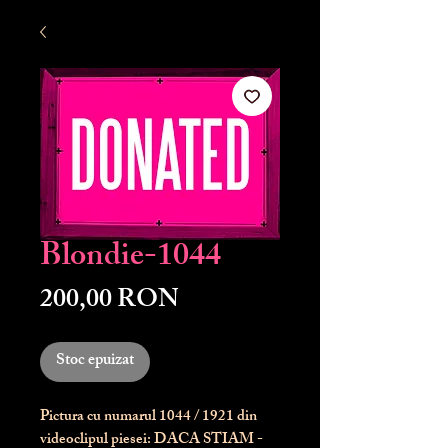
Blondie-1044
Preț
200,00 RON
Stoc epuizat
Pictura cu numarul
1044
/ 1921 din
videoclipul piesei: DACA STIAM -