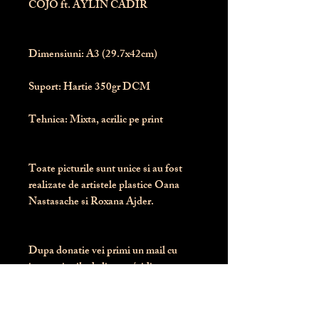
COJO ft. AYLIN CADIR
Dimensiuni:
 A3 (29.7x42cm)
Suport:
 Hartie 350gr DCM
Tehnica:
 Mixta, acrilic pe print
Toate picturile sunt unice si au fost 
realizate de artistele plastice Oana 
Nastasache si Roxana Ajder.
Dupa donatie vei primi un mail cu 
instructiunile de livrare / ridicare.
Banii obtinuti din donatia pentru 