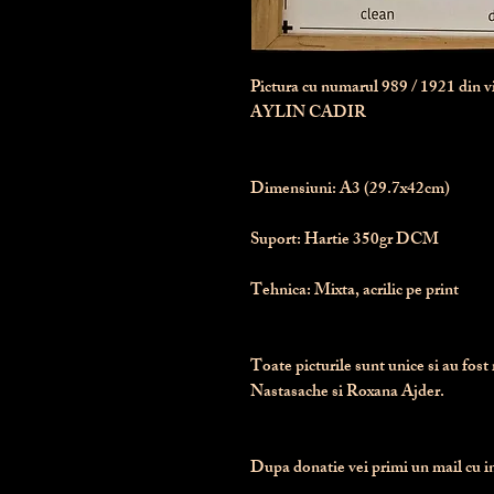
Pictura cu numarul
989
/ 1921 din 
AYLIN CADIR
Dimensiuni:
 A3 (29.7x42cm)
Suport:
 Hartie 350gr DCM
Tehnica:
 Mixta, acrilic pe print
Toate picturile sunt unice si au fost 
Nastasache si Roxana Ajder.
Dupa donatie vei primi un mail cu ins