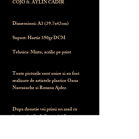
COJO ft. AYLIN CADIR
Dimensiuni:
 A3 (29.7x42cm)
Suport:
 Hartie 350gr DCM
Tehnica:
 Mixta, acrilic pe print
Toate picturile sunt unice si au fost 
realizate de artistele plastice Oana 
Nastasache si Roxana Ajder.
Dupa donatie vei primi un mail cu 
instructiunile de livrare / ridicare.
Banii obtinuti din donatia pentru 