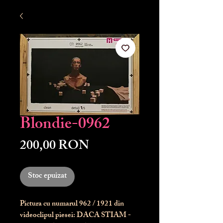
Blondie-0962
Preț
200,00 RON
Stoc epuizat
Pictura cu numarul
962
/ 1921 din
videoclipul piesei: DACA STIAM -