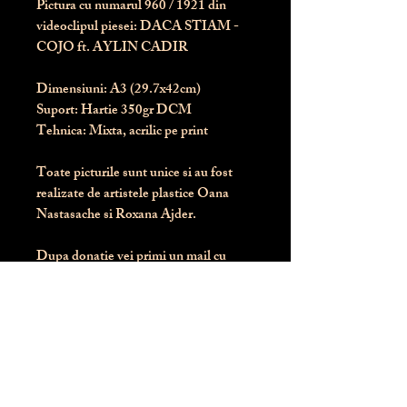
Pictura cu numarul
960
/ 1921 din
videoclipul piesei: DACA STIAM -
COJO ft. AYLIN CADIR
Dimensiuni:
 A3 (29.7x42cm)
Suport:
 Hartie 350gr DCM
Tehnica:
 Mixta, acrilic pe print
Toate picturile sunt unice si au fost 
realizate de artistele plastice Oana 
Nastasache si Roxana Ajder.
Dupa donatie vei primi un mail cu 
instructiunile de livrare / ridicare.
Banii obtinuti din donatia pentru 
aceasta pictura intra direct in contul 
Asociatiei Blondie: RO50 BTRL 
RONC RT06 6128 8303