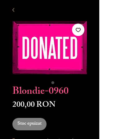
Blondie-0960
Preț
200,00 RON
Stoc epuizat