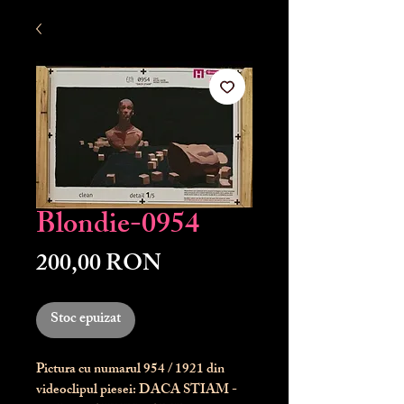
Blondie-0954
Preț
200,00 RON
Stoc epuizat
Pictura cu numarul
954
/ 1921 din
videoclipul piesei: DACA STIAM -