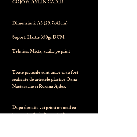
COJO ft. AYLIN CADIR
Dimensiuni:
 A3 (29.7x42cm)
Suport:
 Hartie 350gr DCM
Tehnica:
 Mixta, acrilic pe print
Toate picturile sunt unice si au fost 
realizate de artistele plastice Oana 
Nastasache si Roxana Ajder.
Dupa donatie vei primi un mail cu 
instructiunile de livrare / ridicare.
Banii obtinuti din donatia pentru 