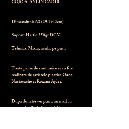
COJO ft. AYLIN CADIR
Dimensiuni:
 A3 (29.7x42cm)
Suport:
 Hartie 350gr DCM
Tehnica:
 Mixta, acrilic pe print
Toate picturile sunt unice si au fost 
realizate de artistele plastice Oana 
Nastasache si Roxana Ajder.
Dupa donatie vei primi un mail cu 
instructiunile de livrare / ridicare.
Banii obtinuti din donatia pentru 