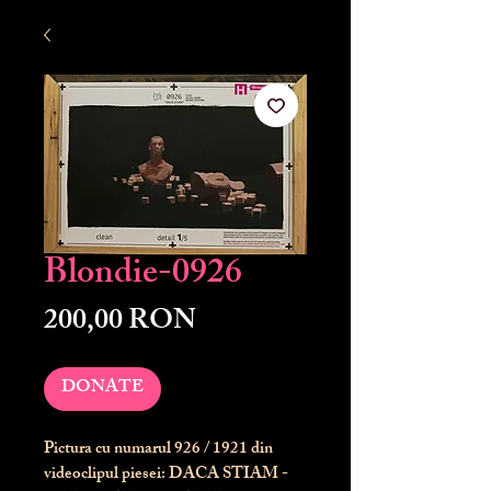
Blondie-0926
Preț
200,00 RON
DONATE
Pictura cu numarul
926
/ 1921 din
videoclipul piesei: DACA STIAM -