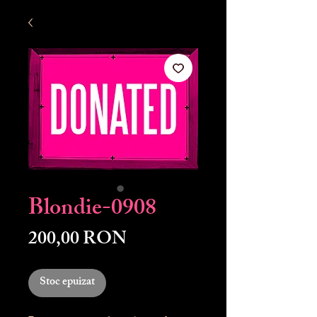
Blondie-0908
Preț
200,00 RON
Stoc epuizat