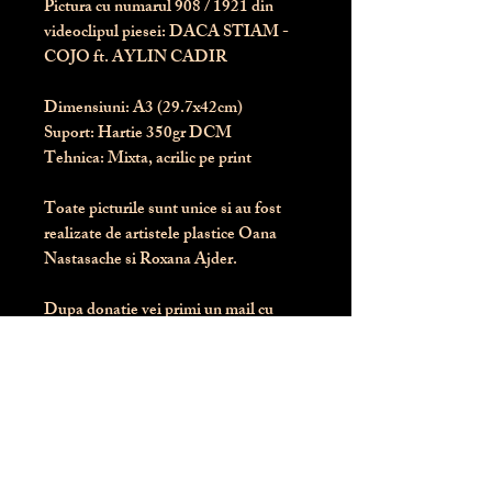
Pictura cu numarul
908
/ 1921 din
videoclipul piesei: DACA STIAM -
COJO ft. AYLIN CADIR
Dimensiuni:
 A3 (29.7x42cm)
Suport:
 Hartie 350gr DCM
Tehnica:
 Mixta, acrilic pe print
Toate picturile sunt unice si au fost 
realizate de artistele plastice Oana 
Nastasache si Roxana Ajder.
Dupa donatie vei primi un mail cu 
instructiunile de livrare / ridicare.
Banii obtinuti din donatia pentru 
aceasta pictura intra direct in contul 
Asociatiei Blondie: RO50 BTRL 
RONC RT06 6128 8303