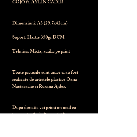
COJO ft. AYLIN CADIR
Dimensiuni:
 A3 (29.7x42cm)
Suport:
 Hartie 350gr DCM
Tehnica:
 Mixta, acrilic pe print
Toate picturile sunt unice si au fost 
realizate de artistele plastice Oana 
Nastasache si Roxana Ajder.
Dupa donatie vei primi un mail cu 
instructiunile de livrare / ridicare.
Banii obtinuti din donatia pentru 