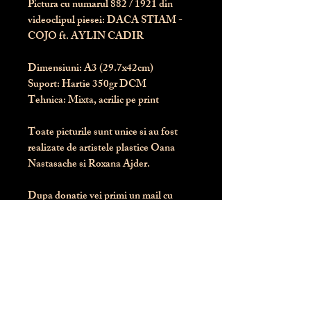
Pictura cu numarul
882
/ 1921 din
videoclipul piesei: DACA STIAM -
COJO ft. AYLIN CADIR
Dimensiuni:
 A3 (29.7x42cm)
Suport:
 Hartie 350gr DCM
Tehnica:
 Mixta, acrilic pe print
Toate picturile sunt unice si au fost 
realizate de artistele plastice Oana 
Nastasache si Roxana Ajder.
Dupa donatie vei primi un mail cu 
instructiunile de livrare / ridicare.
Banii obtinuti din donatia pentru 
aceasta pictura intra direct in contul 
Asociatiei Blondie: RO50 BTRL 
RONC RT06 6128 8303