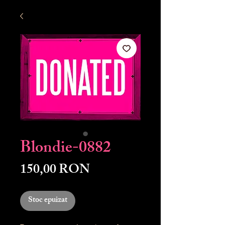
Blondie-0882
Preț
150,00 RON
Stoc epuizat