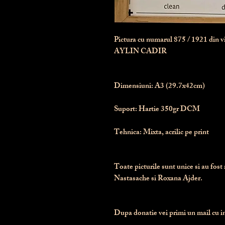
Pictura cu numarul
875
/ 1921 din 
AYLIN CADIR
Dimensiuni:
 A3 (29.7x42cm)
Suport:
 Hartie 350gr DCM
Tehnica:
 Mixta, acrilic pe print
Toate picturile sunt unice si au fost 
Nastasache si Roxana Ajder.
Dupa donatie vei primi un mail cu ins