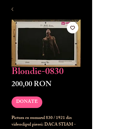
Blondie-0830
Preț
200,00 RON
DONATE
Pictura cu numarul
830
/ 1921 din
videoclipul piesei: DACA STIAM -