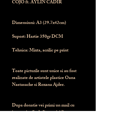
COJO ft. AYLIN CADIR
Dimensiuni:
 A3 (29.7x42cm)
Suport:
 Hartie 350gr DCM
Tehnica:
 Mixta, acrilic pe print
Toate picturile sunt unice si au fost 
realizate de artistele plastice Oana 
Nastasache si Roxana Ajder.
Dupa donatie vei primi un mail cu 
instructiunile de livrare / ridicare.
Banii obtinuti din donatia pentru 