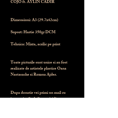
COJO ft. AYLIN CADIR
Dimensiuni:
 A3 (29.7x42cm)
Suport:
 Hartie 350gr DCM
Tehnica:
 Mixta, acrilic pe print
Toate picturile sunt unice si au fost 
realizate de artistele plastice Oana 
Nastasache si Roxana Ajder.
Dupa donatie vei primi un mail cu 
instructiunile de livrare / ridicare.
Banii obtinuti din donatia pentru 