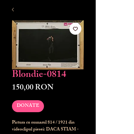
Blondie-0814
Preț
150,00 RON
DONATE
Pictura cu numarul
814
/ 1921 din
videoclipul piesei: DACA STIAM -