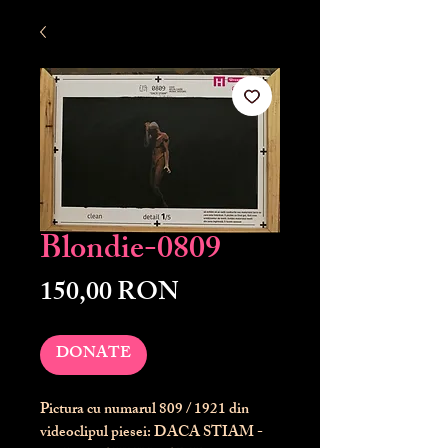
Blondie-0809
Preț
150,00 RON
DONATE
Pictura cu numarul
809
/ 1921 din
videoclipul piesei: DACA STIAM -