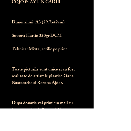
COJO ft. AYLIN CADIR
Dimensiuni:
 A3 (29.7x42cm)
Suport:
 Hartie 350gr DCM
Tehnica:
 Mixta, acrilic pe print
Toate picturile sunt unice si au fost 
realizate de artistele plastice Oana 
Nastasache si Roxana Ajder.
Dupa donatie vei primi un mail cu 
instructiunile de livrare / ridicare.
Banii obtinuti din donatia pentru 