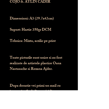
COJO ft. AYLIN CADIR
Dimensiuni:
 A3 (29.7x42cm)
Suport:
 Hartie 350gr DCM
Tehnica:
 Mixta, acrilic pe print
Toate picturile sunt unice si au fost 
realizate de artistele plastice Oana 
Nastasache si Roxana Ajder.
Dupa donatie vei primi un mail cu 
instructiunile de livrare / ridicare.
Banii obtinuti din donatia pentru 