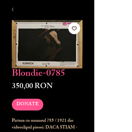
Blondie-0785
Preț
350,00 RON
DONATE
Pictura cu numarul
785
/ 1921 din
videoclipul piesei: DACA STIAM -