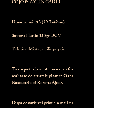
COJO ft. AYLIN CADIR
Dimensiuni:
 A3 (29.7x42cm)
Suport:
 Hartie 350gr DCM
Tehnica:
 Mixta, acrilic pe print
Toate picturile sunt unice si au fost 
realizate de artistele plastice Oana 
Nastasache si Roxana Ajder.
Dupa donatie vei primi un mail cu 
instructiunile de livrare / ridicare.
Banii obtinuti din donatia pentru 