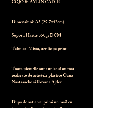
COJO ft. AYLIN CADIR
Dimensiuni:
 A3 (29.7x42cm)
Suport:
 Hartie 350gr DCM
Tehnica:
 Mixta, acrilic pe print
Toate picturile sunt unice si au fost 
realizate de artistele plastice Oana 
Nastasache si Roxana Ajder.
Dupa donatie vei primi un mail cu 
instructiunile de livrare / ridicare.
Banii obtinuti din donatia pentru 