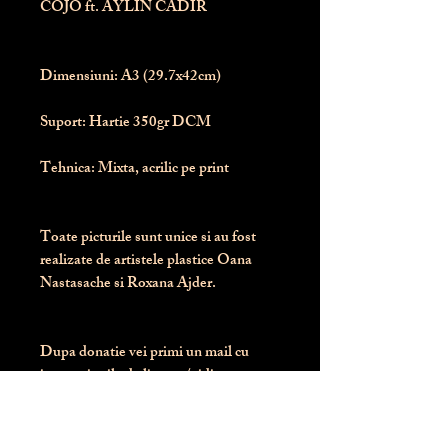
COJO ft. AYLIN CADIR
Dimensiuni:
 A3 (29.7x42cm)
Suport:
 Hartie 350gr DCM
Tehnica:
 Mixta, acrilic pe print
Toate picturile sunt unice si au fost 
realizate de artistele plastice Oana 
Nastasache si Roxana Ajder.
Dupa donatie vei primi un mail cu 
instructiunile de livrare / ridicare.
Banii obtinuti din donatia pentru 