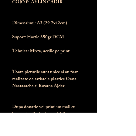
COJO ft. AYLIN CADIR
Dimensiuni:
 A3 (29.7x42cm)
Suport:
 Hartie 350gr DCM
Tehnica:
 Mixta, acrilic pe print
Toate picturile sunt unice si au fost 
realizate de artistele plastice Oana 
Nastasache si Roxana Ajder.
Dupa donatie vei primi un mail cu 
instructiunile de livrare / ridicare.
Banii obtinuti din donatia pentru 