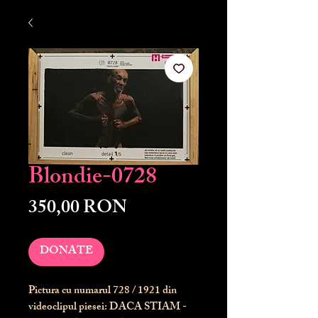
Blondie-0728
Preț
350,00 RON
DONATE
Pictura cu numarul
728
/ 1921 din
videoclipul piesei: DACA STIAM -