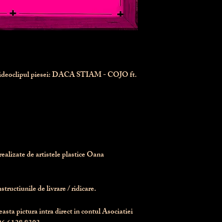
videoclipul piesei: DACA STIAM - COJO ft.
realizate de artistele plastice Oana 
tructiunile de livrare / ridicare.
asta pictura intra direct in contul Asociatiei 