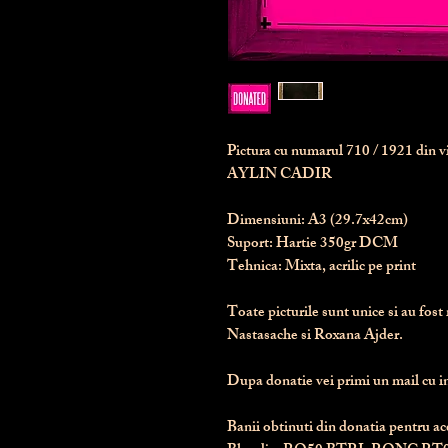
Pictura cu numarul
710
/ 1921 din 
AYLIN CADIR
Dimensiuni:
 A3 (29.7x42cm)
Suport:
 Hartie 350gr DCM
Tehnica:
 Mixta, acrilic pe print
Toate picturile sunt unice si au fost 
Nastasache si Roxana Ajder.
Dupa donatie vei primi un mail cu ins
Banii obtinuti din donatia pentru ace