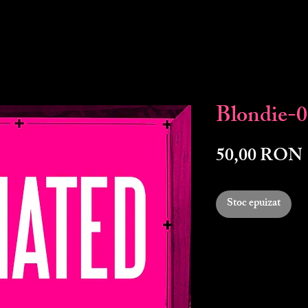
Blondie-
50,00 RON
Stoc epuizat