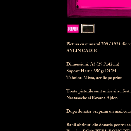
Pictura cu numarul
709
/ 1921 din 
AYLIN CADIR
Dimensiuni:
 A3 (29.7x42cm)
Suport:
 Hartie 350gr DCM
Tehnica:
 Mixta, acrilic pe print
Toate picturile sunt unice si au fost 
Nastasache si Roxana Ajder.
Dupa donatie vei primi un mail cu ins
Banii obtinuti din donatia pentru ace