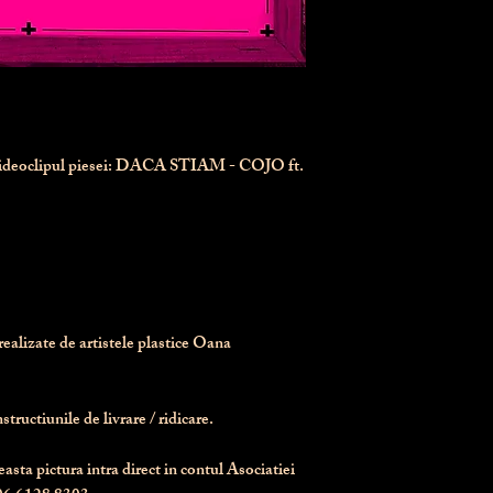
videoclipul piesei: DACA STIAM - COJO ft.
realizate de artistele plastice Oana 
tructiunile de livrare / ridicare.
asta pictura intra direct in contul Asociatiei 