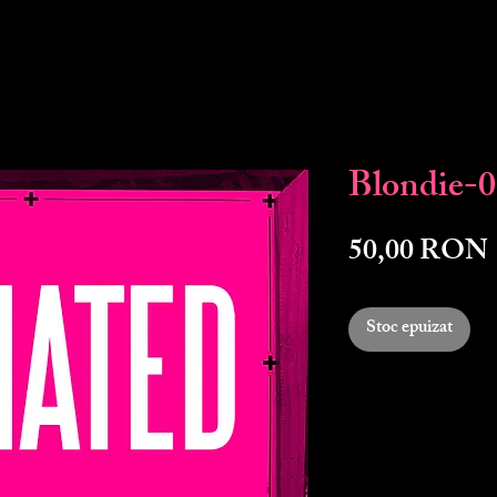
Blondie-
50,00 RON
Stoc epuizat