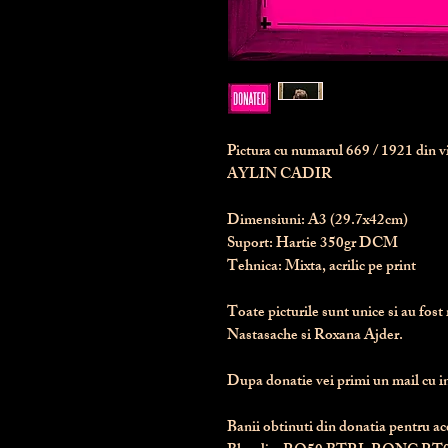
Pictura cu numarul
669
/ 1921 din 
AYLIN CADIR
Dimensiuni:
 A3 (29.7x42cm)
Suport:
 Hartie 350gr DCM
Tehnica:
 Mixta, acrilic pe print
Toate picturile sunt unice si au fost 
Nastasache si Roxana Ajder.
Dupa donatie vei primi un mail cu ins
Banii obtinuti din donatia pentru ace