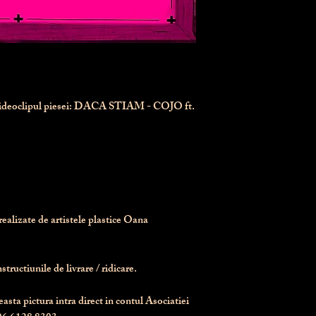
videoclipul piesei: DACA STIAM - COJO ft.
realizate de artistele plastice Oana 
tructiunile de livrare / ridicare.
asta pictura intra direct in contul Asociatiei 