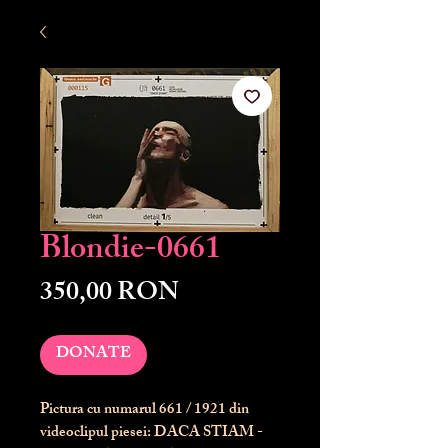
Blondie-0661
Preț
350,00 RON
DONATE
Pictura cu numarul
661
/ 1921 din
videoclipul piesei: DACA STIAM -