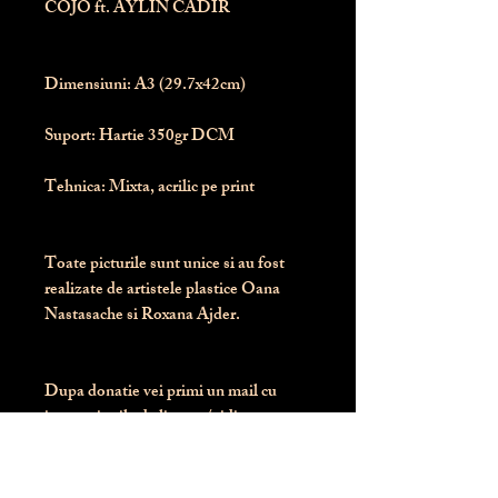
COJO ft. AYLIN CADIR
Dimensiuni:
 A3 (29.7x42cm)
Suport:
 Hartie 350gr DCM
Tehnica:
 Mixta, acrilic pe print
Toate picturile sunt unice si au fost 
realizate de artistele plastice Oana 
Nastasache si Roxana Ajder.
Dupa donatie vei primi un mail cu 
instructiunile de livrare / ridicare.
Banii obtinuti din donatia pentru 