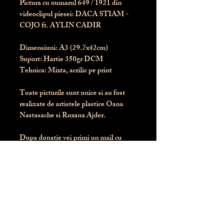
Pictura cu numarul
649
/ 1921 din
videoclipul piesei: DACA STIAM -
COJO ft. AYLIN CADIR
Dimensiuni:
 A3 (29.7x42cm)
Suport:
 Hartie 350gr DCM
Tehnica:
 Mixta, acrilic pe print
Toate picturile sunt unice si au fost 
realizate de artistele plastice Oana 
Nastasache si Roxana Ajder.
Dupa donatie vei primi un mail cu 
instructiunile de livrare / ridicare.
Banii obtinuti din donatia pentru 
aceasta pictura intra direct in contul 
Asociatiei Blondie: RO50 BTRL 
RONC RT06 6128 8303