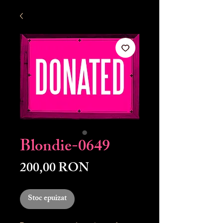
Blondie-0649
Preț
200,00 RON
Stoc epuizat