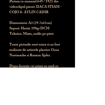
Pictura cu numarul
645
/ 1921 din
videoclipul piesei: DACA STIAM -
COJO ft. AYLIN CADIR
Dimensiuni:
 A3 (29.7x42cm)
Suport:
 Hartie 350gr DCM
Tehnica:
 Mixta, acrilic pe print
Toate picturile sunt unice si au fost 
realizate de artistele plastice Oana 
Nastasache si Roxana Ajder.
Dupa donatie vei primi un mail cu 
instructiunile de livrare / ridicare.
Banii obtinuti din donatia pentru 
aceasta pictura intra direct in contul 
Asociatiei Blondie: RO50 BTRL 
RONC RT06 6128 8303