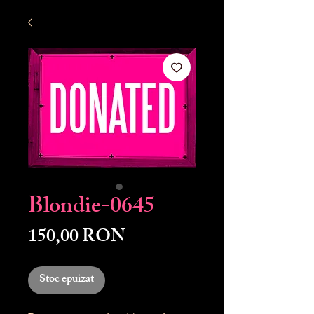
Blondie-0645
Preț
150,00 RON
Stoc epuizat