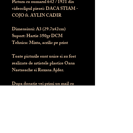
Pictura cu numarul
642
/ 1921 din
videoclipul piesei: DACA STIAM -
COJO ft. AYLIN CADIR
Dimensiuni:
 A3 (29.7x42cm)
Suport:
 Hartie 350gr DCM
Tehnica:
 Mixta, acrilic pe print
Toate picturile sunt unice si au fost 
realizate de artistele plastice Oana 
Nastasache si Roxana Ajder.
Dupa donatie vei primi un mail cu 
instructiunile de livrare / ridicare.
Banii obtinuti din donatia pentru 
aceasta pictura intra direct in contul 
Asociatiei Blondie: RO50 BTRL 
RONC RT06 6128 8303