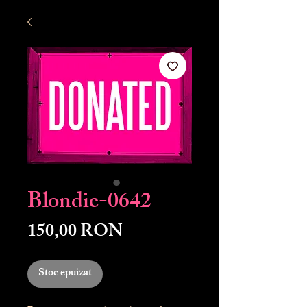
Blondie-0642
Preț
150,00 RON
Stoc epuizat