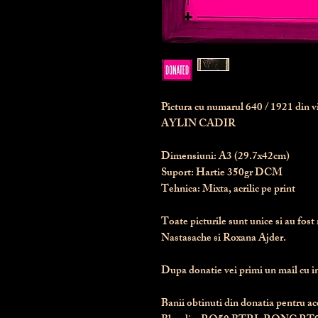
Pictura cu numarul
640
/ 1921 din 
AYLIN CADIR
Dimensiuni:
 A3 (29.7x42cm)
Suport:
 Hartie 350gr DCM
Tehnica:
 Mixta, acrilic pe print
Toate picturile sunt unice si au fost 
Nastasache si Roxana Ajder.
Dupa donatie vei primi un mail cu ins
Banii obtinuti din donatia pentru ace