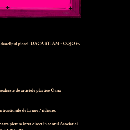
videoclipul piesei: DACA STIAM - COJO ft.
realizate de artistele plastice Oana 
tructiunile de livrare / ridicare.
asta pictura intra direct in contul Asociatiei 