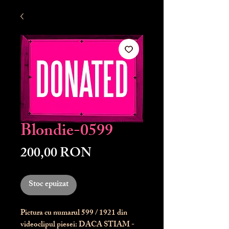
Blondie-0599
Preț
200,00 RON
Stoc epuizat
Pictura cu numarul
599
/ 1921 din
videoclipul piesei: DACA STIAM -