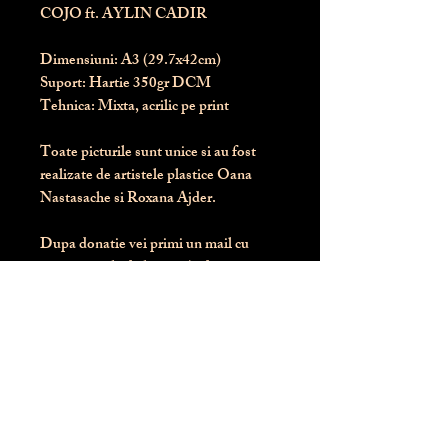
COJO ft. AYLIN CADIR
Dimensiuni:
 A3 (29.7x42cm)
Suport:
 Hartie 350gr DCM
Tehnica:
 Mixta, acrilic pe print
Toate picturile sunt unice si au fost 
realizate de artistele plastice Oana 
Nastasache si Roxana Ajder.
Dupa donatie vei primi un mail cu 
instructiunile de livrare / ridicare.
Banii obtinuti din donatia pentru 
aceasta pictura intra direct in contul 
Asociatiei Blondie: RO50 BTRL 
RONC RT06 6128 8303
Conform legii 287/2009, 