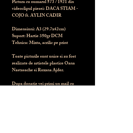
Pictura cu numarul
573
/ 1921 din
videoclipul piesei: DACA STIAM -
COJO ft. AYLIN CADIR
Dimensiuni:
 A3 (29.7x42cm)
Suport:
 Hartie 350gr DCM
Tehnica:
 Mixta, acrilic pe print
Toate picturile sunt unice si au fost 
realizate de artistele plastice Oana 
Nastasache si Roxana Ajder.
Dupa donatie vei primi un mail cu 
instructiunile de livrare / ridicare.
Banii obtinuti din donatia pentru 
aceasta pictura intra direct in contul 
Asociatiei Blondie: RO50 BTRL 
RONC RT06 6128 8303