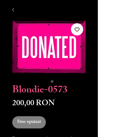
Blondie-0573
Preț
200,00 RON
Stoc epuizat