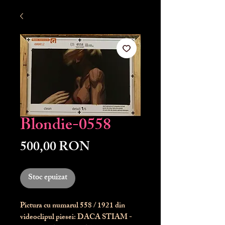
Blondie-0558
Preț
500,00 RON
Stoc epuizat
Pictura cu numarul
558
/ 1921 din
videoclipul piesei: DACA STIAM -