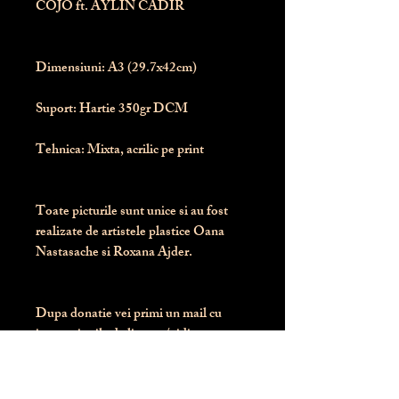
COJO ft. AYLIN CADIR
Dimensiuni:
 A3 (29.7x42cm)
Suport:
 Hartie 350gr DCM
Tehnica:
 Mixta, acrilic pe print
Toate picturile sunt unice si au fost 
realizate de artistele plastice Oana 
Nastasache si Roxana Ajder.
Dupa donatie vei primi un mail cu 
instructiunile de livrare / ridicare.
Banii obtinuti din donatia pentru 