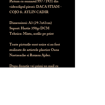
Pictura cu numarul
557
/ 1921 din
videoclipul piesei: DACA STIAM -
COJO ft. AYLIN CADIR
Dimensiuni:
 A3 (29.7x42cm)
Suport:
 Hartie 350gr DCM
Tehnica:
 Mixta, acrilic pe print
Toate picturile sunt unice si au fost 
realizate de artistele plastice Oana 
Nastasache si Roxana Ajder.
Dupa donatie vei primi un mail cu 
instructiunile de livrare / ridicare.
Banii obtinuti din donatia pentru 
aceasta pictura intra direct in contul 
Asociatiei Blondie: RO50 BTRL 
RONC RT06 6128 8303