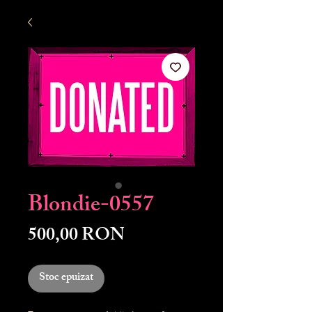
Blondie-0557
Preț
500,00 RON
Stoc epuizat