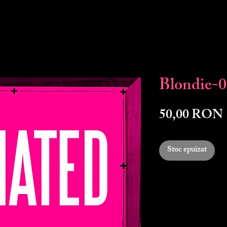
Blondie-
50,00 RON
Stoc epuizat