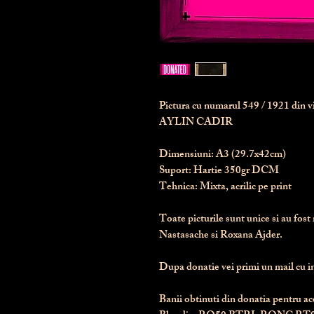
Pictura cu numarul
549
/ 1921 din 
AYLIN CADIR
Dimensiuni:
 A3 (29.7x42cm)
Suport:
 Hartie 350gr DCM
Tehnica:
 Mixta, acrilic pe print
Toate picturile sunt unice si au fost 
Nastasache si Roxana Ajder.
Dupa donatie vei primi un mail cu ins
Banii obtinuti din donatia pentru ace