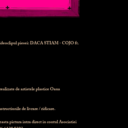
videoclipul piesei: DACA STIAM - COJO ft.
realizate de artistele plastice Oana 
tructiunile de livrare / ridicare.
asta pictura intra direct in contul Asociatiei 