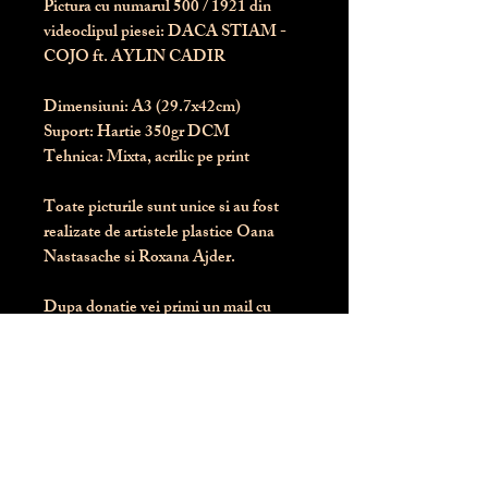
Pictura cu numarul
500
/ 1921 din
videoclipul piesei: DACA STIAM -
COJO ft. AYLIN CADIR
Dimensiuni:
 A3 (29.7x42cm)
Suport:
 Hartie 350gr DCM
Tehnica:
 Mixta, acrilic pe print
Toate picturile sunt unice si au fost 
realizate de artistele plastice Oana 
Nastasache si Roxana Ajder.
Dupa donatie vei primi un mail cu 
instructiunile de livrare / ridicare.
Banii obtinuti din donatia pentru 
aceasta pictura intra direct in contul 
Asociatiei Blondie: RO50 BTRL 
RONC RT06 6128 8303