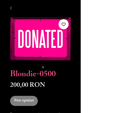
Blondie-0500
Preț
200,00 RON
Stoc epuizat