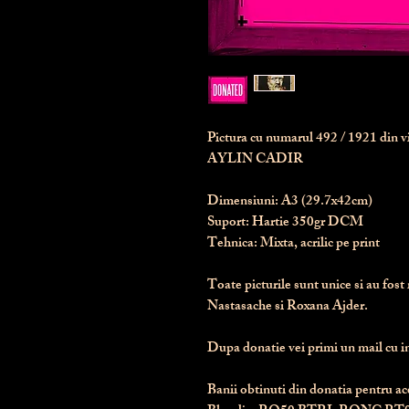
Pictura cu numarul
492
/ 1921 din 
AYLIN CADIR
Dimensiuni:
 A3 (29.7x42cm)
Suport:
 Hartie 350gr DCM
Tehnica:
 Mixta, acrilic pe print
Toate picturile sunt unice si au fost 
Nastasache si Roxana Ajder.
Dupa donatie vei primi un mail cu ins
Banii obtinuti din donatia pentru ace