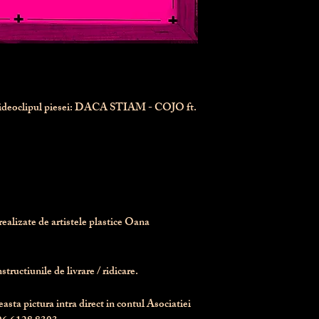
videoclipul piesei: DACA STIAM - COJO ft.
realizate de artistele plastice Oana 
tructiunile de livrare / ridicare.
asta pictura intra direct in contul Asociatiei 