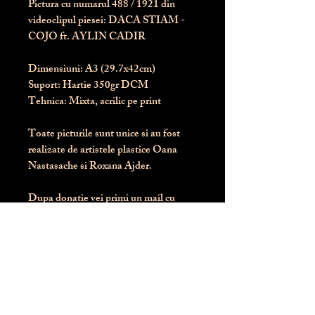
Pictura cu numarul
488
/ 1921 din
videoclipul piesei: DACA STIAM -
COJO ft. AYLIN CADIR
Dimensiuni:
 A3 (29.7x42cm)
Suport:
 Hartie 350gr DCM
Tehnica:
 Mixta, acrilic pe print
Toate picturile sunt unice si au fost 
realizate de artistele plastice Oana 
Nastasache si Roxana Ajder.
Dupa donatie vei primi un mail cu 
instructiunile de livrare / ridicare.
Banii obtinuti din donatia pentru 
aceasta pictura intra direct in contul 
Asociatiei Blondie: RO50 BTRL 
RONC RT06 6128 8303