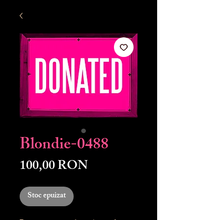
Blondie-0488
Preț
100,00 RON
Stoc epuizat