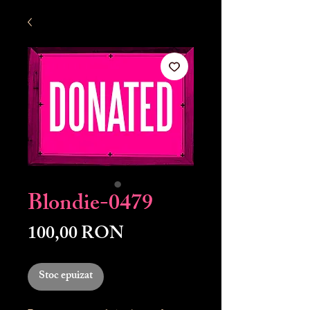
Blondie-0479
Preț
100,00 RON
Stoc epuizat