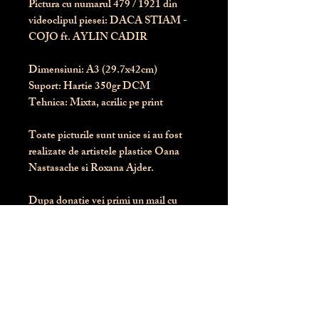
Pictura cu numarul
479
/ 1921 din
videoclipul piesei: DACA STIAM -
COJO ft. AYLIN CADIR
Dimensiuni:
 A3 (29.7x42cm)
Suport:
 Hartie 350gr DCM
Tehnica:
 Mixta, acrilic pe print
Toate picturile sunt unice si au fost 
realizate de artistele plastice Oana 
Nastasache si Roxana Ajder.
Dupa donatie vei primi un mail cu 
instructiunile de livrare / ridicare.
Banii obtinuti din donatia pentru 
aceasta pictura intra direct in contul 
Asociatiei Blondie: RO50 BTRL 
RONC RT06 6128 8303