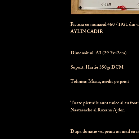
Pictura cu numarul
460
/ 1921 din 
AYLIN CADIR
Dimensiuni:
 A3 (29.7x42cm)
Suport:
 Hartie 350gr DCM
Tehnica:
 Mixta, acrilic pe print
Toate picturile sunt unice si au fost 
Nastasache si Roxana Ajder.
Dupa donatie vei primi un mail cu ins