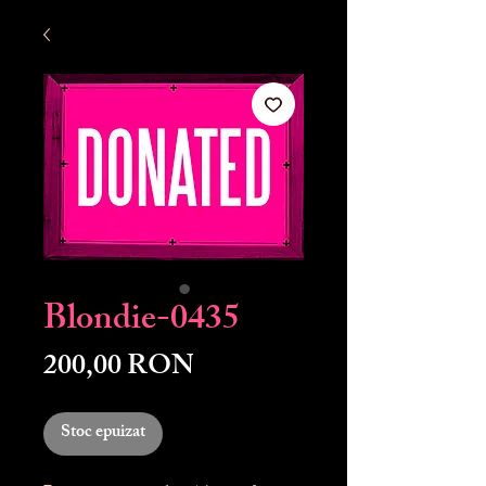
Blondie-0435
Preț
200,00 RON
Stoc epuizat