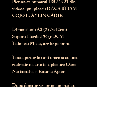
Pictura cu numarul
435
/ 1921 din
videoclipul piesei: DACA STIAM -
COJO ft. AYLIN CADIR
Dimensiuni:
 A3 (29.7x42cm)
Suport:
 Hartie 350gr DCM
Tehnica:
 Mixta, acrilic pe print
Toate picturile sunt unice si au fost 
realizate de artistele plastice Oana 
Nastasache si Roxana Ajder.
Dupa donatie vei primi un mail cu 
instructiunile de livrare / ridicare.
Banii obtinuti din donatia pentru 
aceasta pictura intra direct in contul 
Asociatiei Blondie: RO50 BTRL 
RONC RT06 6128 8303