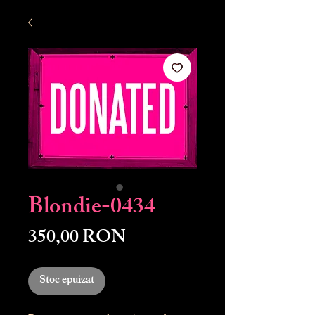
Blondie-0434
Preț
350,00 RON
Stoc epuizat