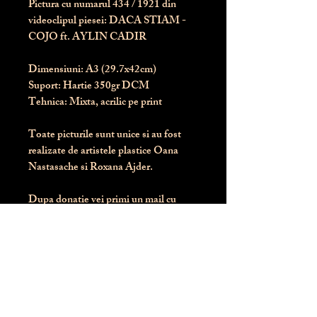
Pictura cu numarul
434
/ 1921 din
videoclipul piesei: DACA STIAM -
COJO ft. AYLIN CADIR
Dimensiuni:
 A3 (29.7x42cm)
Suport:
 Hartie 350gr DCM
Tehnica:
 Mixta, acrilic pe print
Toate picturile sunt unice si au fost 
realizate de artistele plastice Oana 
Nastasache si Roxana Ajder.
Dupa donatie vei primi un mail cu 
instructiunile de livrare / ridicare.
Banii obtinuti din donatia pentru 
aceasta pictura intra direct in contul 
Asociatiei Blondie: RO50 BTRL 
RONC RT06 6128 8303