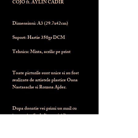
COJO ft. AYLIN CADIR
Dimensiuni:
 A3 (29.7x42cm)
Suport:
 Hartie 350gr DCM
Tehnica:
 Mixta, acrilic pe print
Toate picturile sunt unice si au fost 
realizate de artistele plastice Oana 
Nastasache si Roxana Ajder.
Dupa donatie vei primi un mail cu 
instructiunile de livrare / ridicare.
Banii obtinuti din donatia pentru 