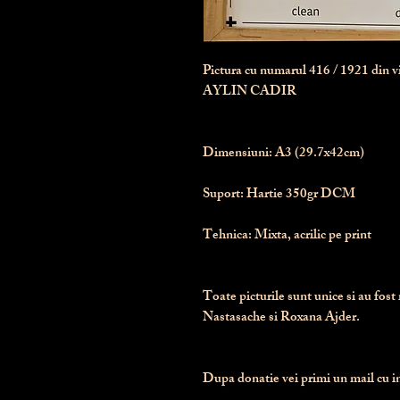
Pictura cu numarul
416
/ 1921 din 
AYLIN CADIR
Dimensiuni:
 A3 (29.7x42cm)
Suport:
 Hartie 350gr DCM
Tehnica:
 Mixta, acrilic pe print
Toate picturile sunt unice si au fost 
Nastasache si Roxana Ajder.
Dupa donatie vei primi un mail cu ins