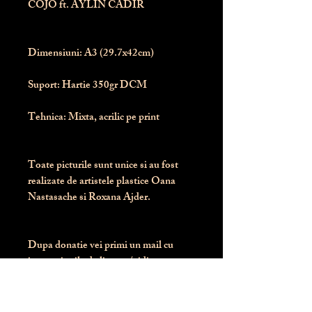
COJO ft. AYLIN CADIR
Dimensiuni:
 A3 (29.7x42cm)
Suport:
 Hartie 350gr DCM
Tehnica:
 Mixta, acrilic pe print
Toate picturile sunt unice si au fost 
realizate de artistele plastice Oana 
Nastasache si Roxana Ajder.
Dupa donatie vei primi un mail cu 
instructiunile de livrare / ridicare.
Banii obtinuti din donatia pentru 