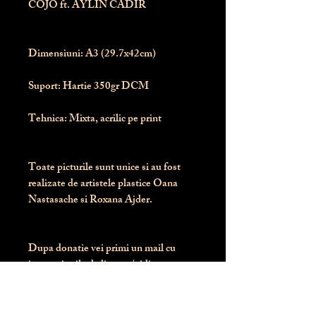
COJO ft. AYLIN CADIR
Dimensiuni:
 A3 (29.7x42cm)
Suport:
 Hartie 350gr DCM
Tehnica:
 Mixta, acrilic pe print
Toate picturile sunt unice si au fost 
realizate de artistele plastice Oana 
Nastasache si Roxana Ajder.
Dupa donatie vei primi un mail cu 
instructiunile de livrare / ridicare.
Banii obtinuti din donatia pentru 